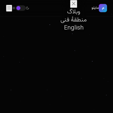
م
مایلو
وبلاگ
منطقهٔ فنی
English