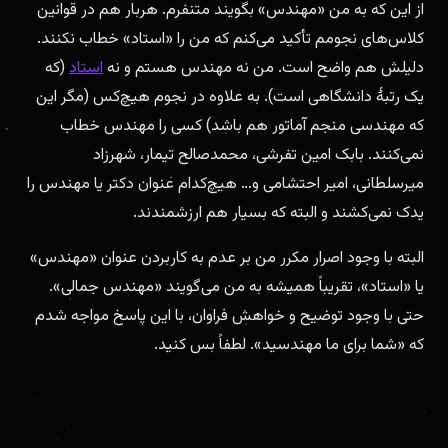
از این که به من «مهندس» بگویند متنفرم. هربار هم در قوانین
کلاس‌های نجومم تأکید می‌کنم که من را «استاد» خطاب نکنند.
دلیلش هم واضح است. من نه مهندس هستم و نه
استاد
(که
یک رتبهٔ دانشگاهی است). به علاوه در نجوم هیچ‌کس (مگر این
که مهندسی منجم آماتور هم باشد) کسی را مهندس خطاب
نمی‌کنند. بابک امین تفرشی، محمدصالح تیمار، شهرزاد
میرسلطانی، امیر احتشامی و… هیچ‌کدام عنوان دکتر یا مهندس را
یدک نمی‌کشند و البته که بسیار هم ارزشمندند.
البته با وجود اصرار مکرر من بر عدم به کاربردن عنوان «مهندس»
یا «استاد»، تقریباً همیشه به من می‌گویند «مهندس جمالی».
حتی با وجود توضیح و خواهش فراوان، با این پاسخ مواجه شدم
که «شما برای ما مهندسید». لطفاً بس کنید.