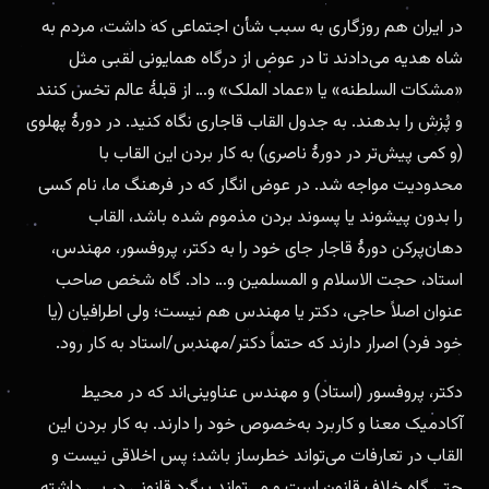
در ایران هم روزگاری به سبب شأن اجتماعی که داشت، مردم به
شاه هدیه می‌دادند تا در عوض از درگاه همایونی لقبی مثل
«مشکات السلطنه» یا «عماد الملک» و… از قبلهٔ عالم تخس کنند
و پُزش را بدهند. به
جدول القاب قاجاری
نگاه کنید. در دورهٔ پهلوی
(و کمی پیش‌تر در دورهٔ ناصری) به کار بردن این القاب با
محدودیت مواجه شد. در عوض انگار که در فرهنگ ما، نام کسی
را بدون پیشوند یا پسوند بردن مذموم شده باشد، القاب
دهان‌پرکن دورهٔ قاجار جای خود را به دکتر، پروفسور، مهندس،
استاد، حجت الاسلام و المسلمین و… داد. گاه شخص صاحب
عنوان اصلاً حاجی، دکتر یا مهندس هم نیست؛ ولی اطرافیان (یا
خود فرد) اصرار دارند که حتماً دکتر/مهندس/استاد به کار رود.
دکتر، پروفسور (استاد) و مهندس عناوینی‌اند که در محیط
آکادمیک معنا و کاربرد به‌خصوص خود را دارند. به کار بردن این
القاب در تعارفات می‌تواند خطرساز باشد؛ پس اخلاقی نیست و
حتی گاه خلاف قانون است و می‌تواند پیگرد قانونی در پی داشته