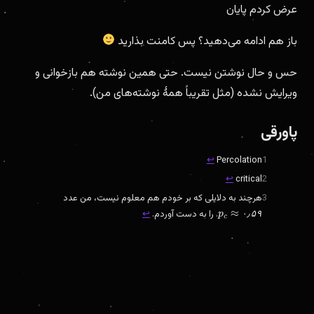
عرض کردم پایان
باز هم ادامه می‌دهید؟ پس کامنت بذارید
حس و حال نوشتن نیست. حتی همین نوشته هم بازخوانی و
ویرایش نشده (مثل تقریباً همهٔ نوشته‌های من).
پاورقی
↩︎
Percolation
1
↩︎
critical
2
3
هرچند به دلایلی که بر خودم هم معلوم نیست، من عدد
. را به دست آوردم.
↩︎
۰
٫
۵
۹
p
c
≈
۰
٫
۵
۹