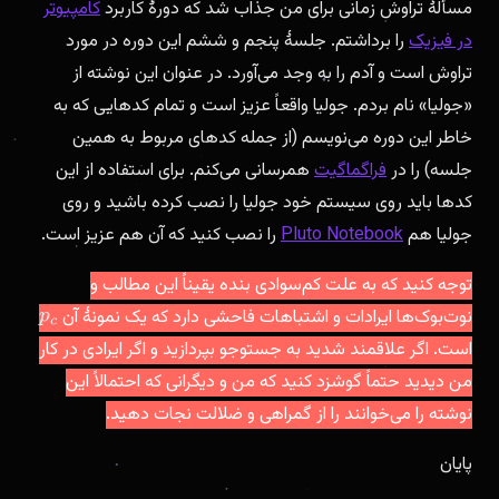
مسألهٔ تراوش زمانی برای من جذاب شد که دورهٔ کاربرد
کامپیوتر
در فیزیک
را برداشتم. جلسهٔ پنجم و ششم این دوره در مورد
تراوش است و آدم را به وجد می‌آورد. در عنوان این نوشته از
«جولیا» نام بردم. جولیا واقعاً عزیز است و تمام کد‌هایی که به
خاطر این دوره می‌نویسم (از جمله کدهای مربوط به همین
جلسه) را در
فراگماگیت
همرسانی می‌کنم. برای استفاده از این
کدها باید روی سیستم خود جولیا را نصب کرده باشید و روی
جولیا هم
Pluto Notebook
را نصب کنید که آن هم عزیز است.
توجه کنید که به علت کم‌سوادی بنده یقیناً این مطالب و
نوت‌بوک‌ها ایرادات و اشتباهات فاحشی دارد که یک نمونهٔ آن
p
c
است. اگر علاقمند شدید به جستوجو بپردازید و اگر ایرادی در کار
من دیدید حتماً گوشزد کنید که من و دیگرانی که احتمالاً این
نوشته را می‌خوانند را از گمراهی و ضلالت نجات دهید.
پایان