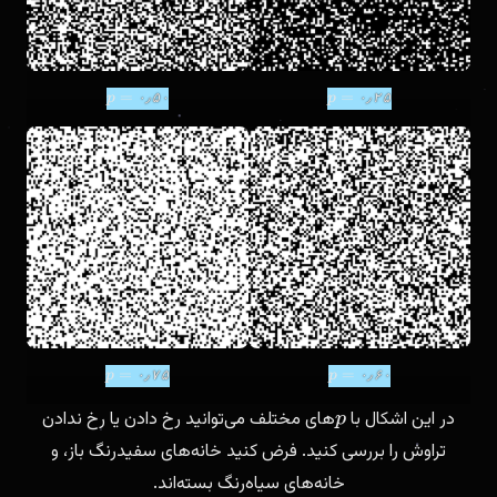
۰
٫
۵
۰
۰
٫
۲
۵
p
=
۰
٫
۵
۰
p
=
۰
٫
۲
۵
۰
٫
۷
۵
۰
٫
۶
۰
p
=
۰
٫
۷
۵
p
=
۰
٫
۶
۰
در این اشکال با
های مختلف می‌توانید رخ دادن یا رخ ندادن
p
تراوش را بررسی کنید. فرض کنید خانه‌های سفیدرنگ باز، و
خانه‌های سیاه‌رنگ بسته‌اند.