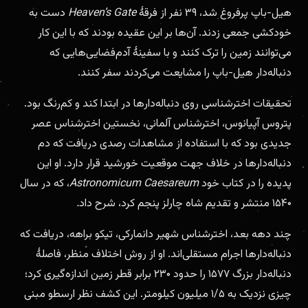
هیل-باپ پرفروغ شد، ۳۹ نفر از فرقهٔ
Heaven’s Gate
دست به
خودکشی جمعی زدند. آن‌ها بر این عقیده بودند که با این کار
می‌توانند زمین را ترک کنند و با سفینهٔ آدم‌فضایی‌هایی که
دنباله‌دار هیل-باپ را مشایعت می‌کردند سفر کنند.
تحقیقات اخترشناسی روی دنباله‌دارها در ابتدا کند و کم‌رنگ بود.
پتروس آپیانوس، اخترشناس آلمانی، نخستین اخترشناس عصر
جدیدی بود که با استفاده از مشاهدات رصدی دریافت که دم
دنباله‌دارها در خلاف جهت موقعیت خورشید قرار دارد. او این
پدیده را در کتاب خود
Astronomicum Caesareum
، که در سال
۱۵۴۰ منتشر و تقدیم شاه چارلز پنجم کرد، شرح داد
.
چند دهه بعد، اخترشناس شهیر دانمارکی، تیکو براهه، دریافت که
دنباله‌دارها اجرام مستقلی‌اند. او از روش اختلاف منظر، فاصلهٔ
دنباله‌دار بزرگ ۱۵۷۷ را حدود ۲۳۰ برابر قطر زمین اندازه‌گیری کرد؛
چیزی نزدیک به ۱/۵ میلیون کیلومتر. این کشف نظر ارسطو مبنی