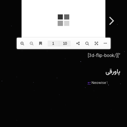
“][/3d-flip-book]
پاورقی
↩︎
Neowise
1