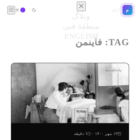
مایلو
م
وبلاگ
منطقهٔ فنی
ENGLISH
TAG:
فاینمن
یادداشت‌ها
۱۳ مهر ۱۴۰۰
·
1 دقیقه