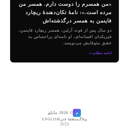
«من همسرم را دوست دارم. همسر من
مرده است.»: نامهٔ تکان‌دهندهٔ ریچارد
فاینمن به همسر درگذشته‌اش
دو سال پس از فوت آرلین، همسر ریچارد فاینمن،
فیزیکدان افسانه‌ای، او نامه‌ای پراحساس به
عشق متوفایش می‌نویسد.
ادامه مطلب
© 2026 مایلو
م
وبلاگ
منطقهٔ فنی
ENGLISH