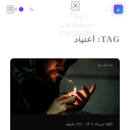
مایلو
م
وبلاگ
منطقهٔ فنی
ENGLISH
TAG:
اعتیاد
یادداشت‌ها
۲۵ خرداد ۱۴۰۲
·
1 دقیقه