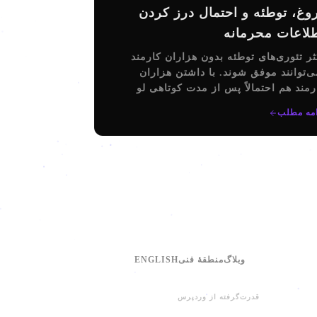
وغ، توطئه و احتمال درز کردن
لاعات محرمانه
ثر تئوری‌های توطئه بدون هزاران کارمند
ی‌توانند موفق شوند. با داشتن هزاران
رمند هم احتمالاً پس از مدت کوتاهی لو
‌روند. در این نوشته در مورد احتمال لو
امه مطلب
تن این توطئه‌های حرف می‌زنیم.
وبلاگ
منطقهٔ فنی
ENGLISH
قدرت‌گرفته از وردپرس