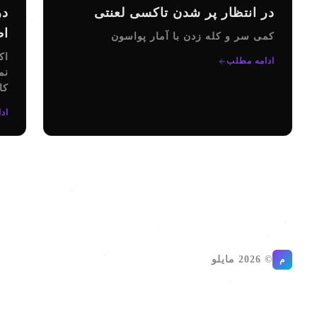
در انتظار پر شدن تاکسی لعنتی
در
اط
کمی سر و کله زدن با آمار پواسون
اک
ادامه مطلب
نم
کا
می
اد
رف
© 2026 مایلو
م