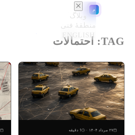
مایلو
م
وبلاگ
منطقهٔ فنی
ENGLISH
TAG:
احتمالات
منطقهٔ فنی
منط
۲۷ مرداد ۱۴۰۴
·
1 دقیقه