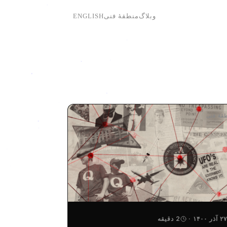
وبلاگ
منطقهٔ فنی
ENGLISH
قهٔ فنی
۲۷ آذر ۱۴۰۰
·
2 دقیقه